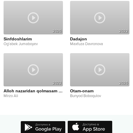
2025
2022
Sinfdoshlarim
Dadajon
Og'abek Jumaboyev
Maxfuza Davronova
2022
2025
Alloh nazaridan qolmasam bo‘ldi
Otam-onam
Mirzo Ali
Bunyod Boboqulov