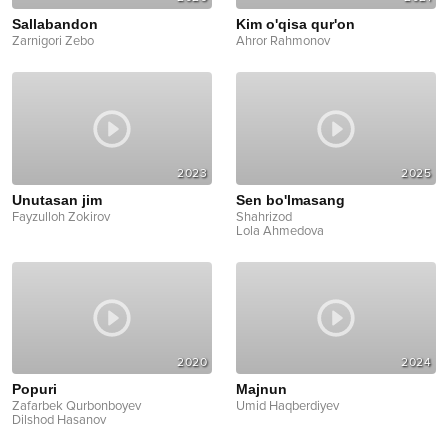
Sallabandon
Kim o'qisa qur'on
Zarnigori Zebo
Ahror Rahmonov
2023
2025
Unutasan jim
Sen bo'lmasang
Fayzulloh Zokirov
Shahrizod
Lola Ahmedova
2020
2024
Popuri
Majnun
Zafarbek Qurbonboyev
Umid Haqberdiyev
Dilshod Hasanov