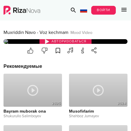
ВОЙТИ
Muxriddin Navo
-
Voz kechmam
Mood Video
АВТОРИЗОВАТЬСЯ
Рекомендуемые
2025
2024
Bayram muborak ona
Musofirlarim
Shukurullo Salimboyev
Shahboz Jumayev