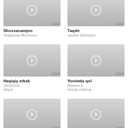
2023
2022
Shoxsanamjon
Taqdir
Yodgorbek Mo'minov
Javohir Qahhorov
2023
2025
Haqiqiy erkak
Yonimda qol
Umidshoh
Nizamo.S
Ixtiyor
Umida Odilova
2026
2021