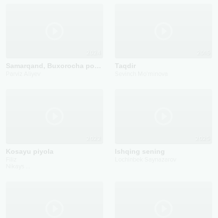
2024
2016
Samarqand, Buxorocha popuri
Taqdir
Parviz Aliyev
Sevinch Mo'minova
2022
2025
Kosayu piyola
Ishqing sening
Filiz
Lochinbek Saynazarov
Nikays
...