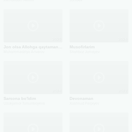
Kamoliddin Xalilov
Jonibek
2025
2024
Jon olsa Allohga qaytaman bir kun
Musofirlarim
Muhammadziyo Anvarov
Shahboz Jumayev
2024
2022
Sarsona bo'ldim
Devonaman
Uzukjamol Tursunboyeva
Xushnud Parpiyev