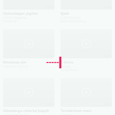
2022
2024
Uylanmagan yigitlar
Qadr
Doston Ergashev
Furkat Macho
Obidshox
Erkin Madraximov
2023
2022
Unutasan jim
3 disco
Fayzulloh Zokirov
Bojalar
Janob Rasul
...
2023
2022
Odamlarga nima bo'lyapdi
Tentakcham mani