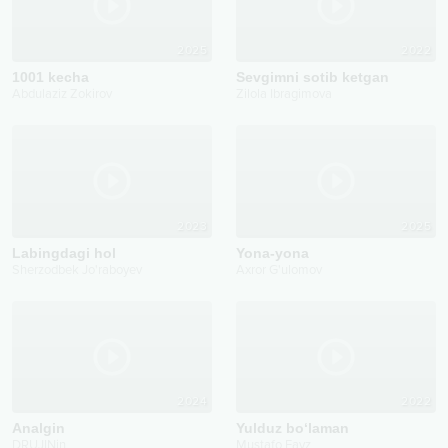
2025
2022
1001 kecha
Sevgimni sotib ketgan
Abdulaziz Zokirov
Zilola Ibragimova
2023
2025
Labingdagi hol
Yona-yona
Sherzodbek Jo'raboyev
Axror G'ulomov
2024
2022
Analgin
Yulduz bo‘laman
DRUJINin
Mustafo Fayz