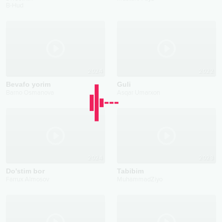
B-Hud
2024
2022
Bevafo yorim
Guli
Barno Osmanova
Asqar Umarxon
2024
2023
Do'stim bor
Tabibim
Farrux Almosov
MuhammadZiyo