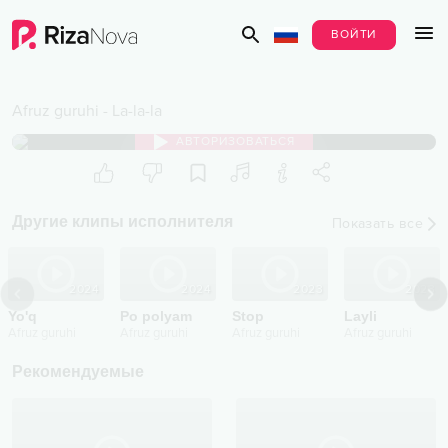
ВОЙТИ
Afruz guruhi
-
La-la-la
АВТОРИЗОВАТЬСЯ
Другие клипы исполнителя
Показать все
2024
2024
2023
2023
Yo'q
Po polyam
Stop
Layli
Afruz guruhi
Afruz guruhi
Afruz guruhi
Afruz guruhi
Рекомендуемые