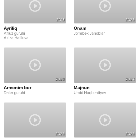
2013
2025
Ayriliq
Onam
Afruz guruhi
Jo'rabek Janoblari
Aziza Halilova
2023
2024
Armonim bor
Majnun
Daler guruhi
Umid Haqberdiyev
2025
2025