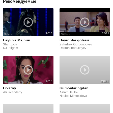
Рекомендуемые
2015
2021
Layli va Majnun
Hayronlar qolasiz
Shahzoda
Zafarbek Qurbonboyev
DJ Piligrim
Doston Ibodullayev
2015
2023
Erkatoy
Gumonlaringdan
Ali Iskandariy
Aslam Jalilov
Nasiba Mirzoxidova