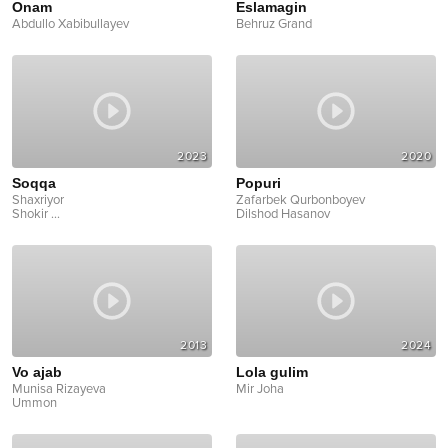
Onam
Eslamagin
Abdullo Xabibullayev
Behruz Grand
2023
2020
Soqqa
Popuri
Shaxriyor
Zafarbek Qurbonboyev
Shokir
...
Dilshod Hasanov
2013
2024
Vo ajab
Lola gulim
Munisa Rizayeva
Mir Joha
Ummon