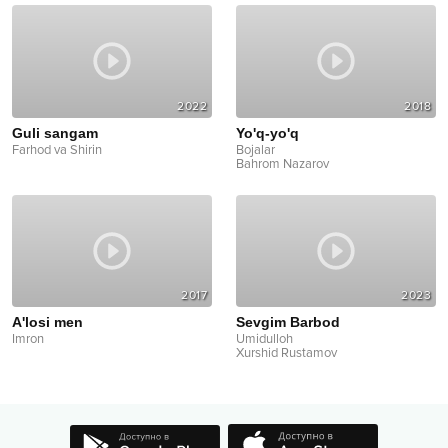
2022
2018
Guli sangam
Yo'q-yo'q
Farhod va Shirin
Bojalar
Bahrom Nazarov
2017
2023
A'losi men
Sevgim Barbod
Imron
Umidulloh
Xurshid Rustamov