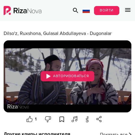
ВОЙТИ
Dilso'z
,
Ruxshona
,
Gulasal Abdullayeva
-
Dugonalar
АВТОРИЗОВАТЬСЯ
1
Другие клипы исполнителя
Показать все