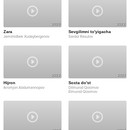
2025
2022
Zara
Sevgilimni to'yigacha
Jamshidbek Xudaybergenov
Sardor Rasulov
2022
2021
Hijron
Soxta do'st
Ikromjon Abdumannopov
Dilmurod Qosimov
Elmurod Qosimov
2018
2022