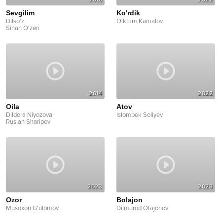
Sevgilim
Ko'rdik
Dilso'z
O'ktam Kamalov
Sinan O'zen
2014
2022
Oila
Atov
Dildora Niyozova
Islombek Soliyev
Ruslan Sharipov
2023
2023
Ozor
Bolajon
Musoxon G'ulomov
Dilmurod Otajonov