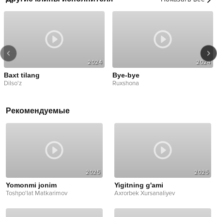
2024
2024
Baxt tilang
Bye-bye
Dilso'z
Ruxshona
Рекомендуемые
2025
2025
Yomonmi jonim
Yigitning g'ami
Toshpo'lat Matkarimov
Axrorbek Xursanaliyev