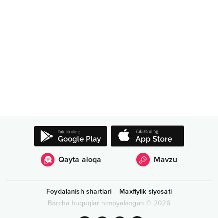
Qayta aloqa
Mavzu
Foydalanish shartlari
Maxfiylik siyosati
Barcha huquqlar himoyalangan
©
2026