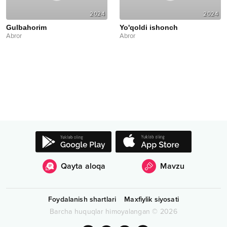
2024
2024
Gulbahorim
Yo'qoldi ishonch
Abror
Abror
Qayta aloqa
Mavzu
Foydalanish shartlari
Maxfiylik siyosati
Barcha huquqlar himoyalangan
©
2026