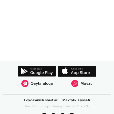
Qayta aloqa
Mavzu
Foydalanish shartlari
Maxfiylik siyosati
Barcha huquqlar himoyalangan
©
2026