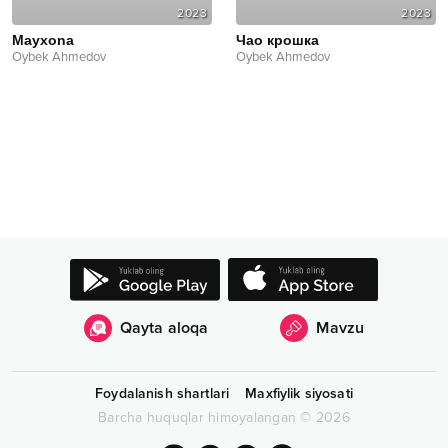
2023
2023
Mayxona
Чао крошка
Oybek Ahmedov
Oybek Ahmedov
Qayta aloqa
Mavzu
Foydalanish shartlari
Maxfiylik siyosati
Barcha huquqlar himoyalangan
©
2026