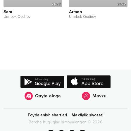
2022
2022
Sara
Armon
Umrbek Qodirov
Umrbek Qodirov
Qayta aloqa
Mavzu
Foydalanish shartlari
Maxfiylik siyosati
Barcha huquqlar himoyalangan
©
2026