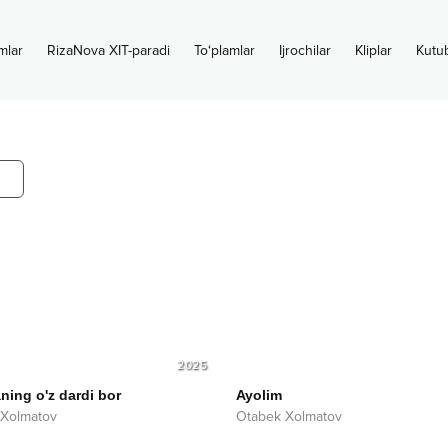
mlar
RizaNova XIT-paradi
To‘plamlar
Ijrochilar
Kliplar
Kutu
2025
ing o'z dardi bor
Ayolim
 Xolmatov
Otabek Xolmatov