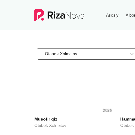
Asosiy
Albo
Otabek Xolmatov
2025
Musofir qiz
Hamman
Otabek Xolmatov
Otabek