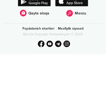
Qayta aloqa
Mavzu
Foydalanish shartlari
Maxfiylik siyosati
Barcha huquqlar himoyalangan
©
2026