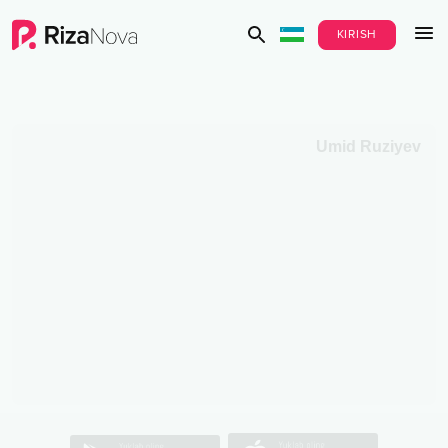
KIRISH
Umid Ruziyev