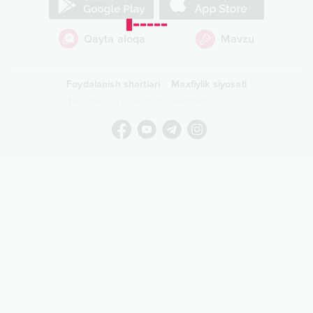
Qayta aloqa
Mavzu
Foydalanish shartlari
Maxfiylik siyosati
Barcha huquqlar himoyalangan
©
2026