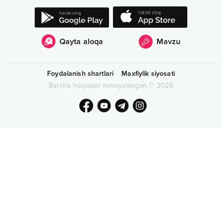
Qayta aloqa
Mavzu
Foydalanish shartlari
Maxfiylik siyosati
Barcha huquqlar himoyalangan
©
2026