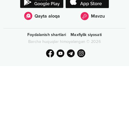
Qayta aloqa
Mavzu
Foydalanish shartlari
Maxfiylik siyosati
Barcha huquqlar himoyalangan
©
2026