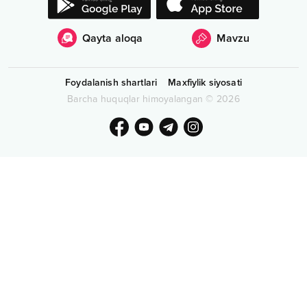
Qayta aloqa
Mavzu
Foydalanish shartlari
Maxfiylik siyosati
Barcha huquqlar himoyalangan
©
2026