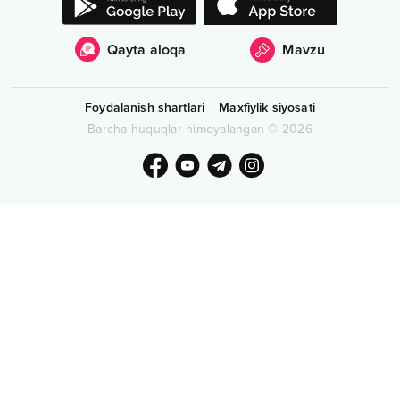
Qayta aloqa
Mavzu
Foydalanish shartlari
Maxfiylik siyosati
Barcha huquqlar himoyalangan
©
2026