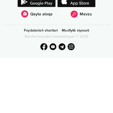
Qayta aloqa
Mavzu
Foydalanish shartlari
Maxfiylik siyosati
Barcha huquqlar himoyalangan
©
2026