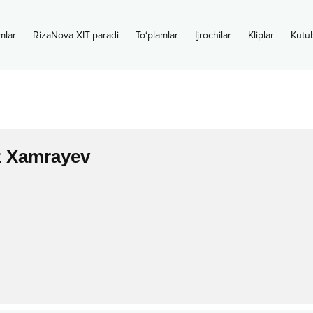
mlar
RizaNova XIT-paradi
To‘plamlar
Ijrochilar
Kliplar
Kutu
z Xamrayev