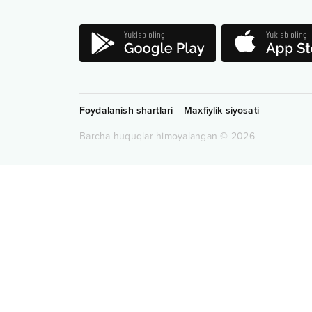
Foydalanish shartlari
Maxfiylik siyosati
Barcha huquqlar himoyalangan
©
2026