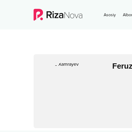
Asosiy
Albo
Feru