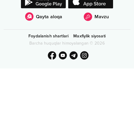
Qayta aloqa
Mavzu
Foydalanish shartlari
Maxfiylik siyosati
Barcha huquqlar himoyalangan
©
2026