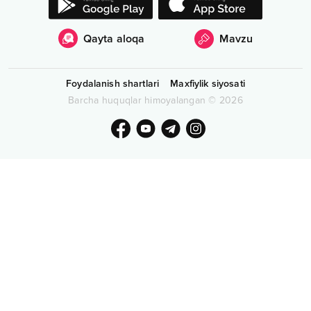
Qayta aloqa
Mavzu
Foydalanish shartlari
Maxfiylik siyosati
Barcha huquqlar himoyalangan
©
2026