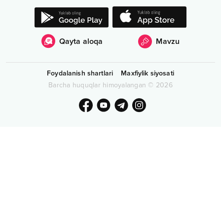
Qayta aloqa
Mavzu
Foydalanish shartlari
Maxfiylik siyosati
Barcha huquqlar himoyalangan
©
2026