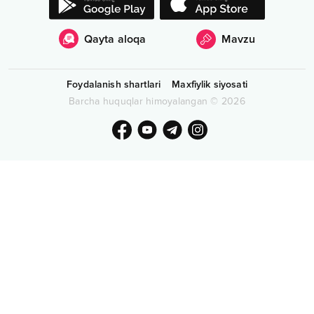
Qayta aloqa
Mavzu
Foydalanish shartlari
Maxfiylik siyosati
Barcha huquqlar himoyalangan
©
2026