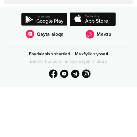
Qayta aloqa
Mavzu
Foydalanish shartlari
Maxfiylik siyosati
Barcha huquqlar himoyalangan
©
2026