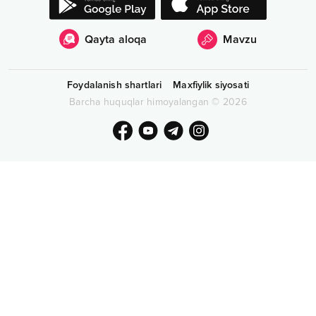
Qayta aloqa
Mavzu
Foydalanish shartlari
Maxfiylik siyosati
Barcha huquqlar himoyalangan
©
2026