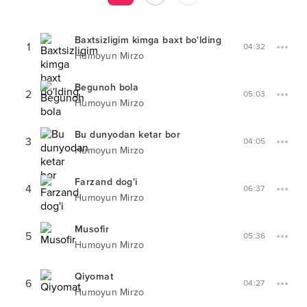
Baxtsizligim kimga baxt bo'lding
1
04:32
Humoyun Mirzo
Begunoh bola
2
05:03
Humoyun Mirzo
Bu dunyodan ketar bor
3
04:05
Humoyun Mirzo
Farzand dog'i
4
06:37
Humoyun Mirzo
Musofir
5
05:36
Humoyun Mirzo
Qiyomat
6
04:27
Humoyun Mirzo