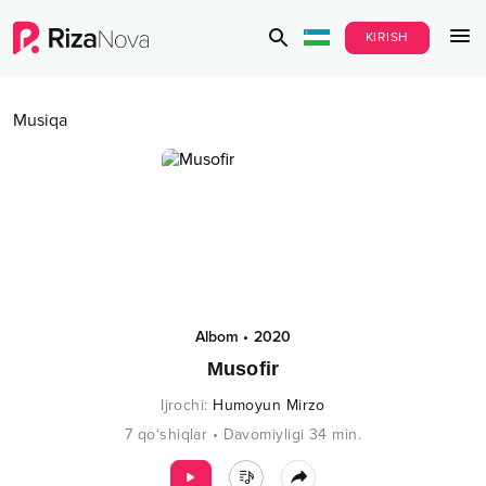
KIRISH
Musiqa
Albom
•
2020
Musofir
Ijrochi
:
Humoyun Mirzo
7
qo‘shiqlar
•
Davomiyligi
34
min.