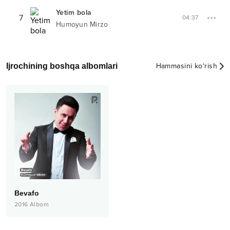
Yetim bola
7
04:37
Humoyun Mirzo
Ijrochining boshqa albomlari
Hammasini ko‘rish
Bevafo
2016
Albom