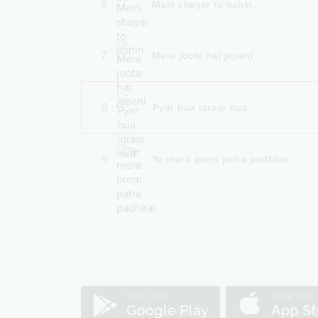
6
Main shayar to nahin
7
Mera joota hai japani
8
Pyar hua iqraar hua
9
Ye mera prem patra padhkar