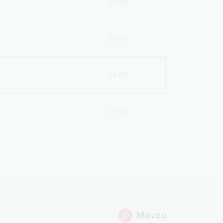
04:40
03:57
04:00
03:55
Mavzu