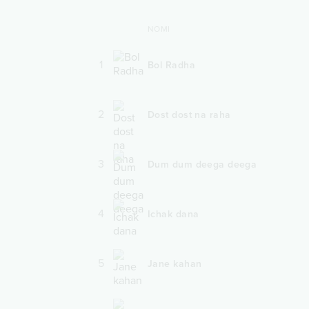
NOMI
1
Bol Radha
2
Dost dost na raha
3
Dum dum deega deega
4
Ichak dana
5
Jane kahan