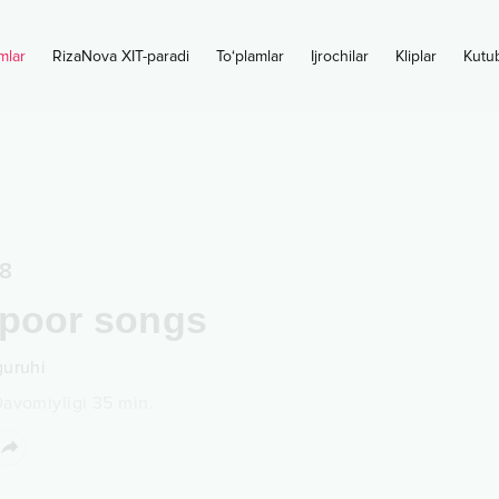
mlar
RizaNova XIT-paradi
To‘plamlar
Ijrochilar
Kliplar
Kutu
8
apoor songs
guruhi
avomiyligi
35
min.