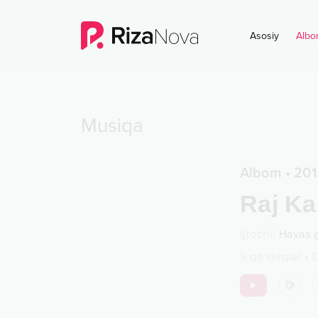
Asosiy
Albo
Musiqa
Albom
•
201
Raj K
Ijrochi
:
Havas 
9
qo‘shiqlar
•
D