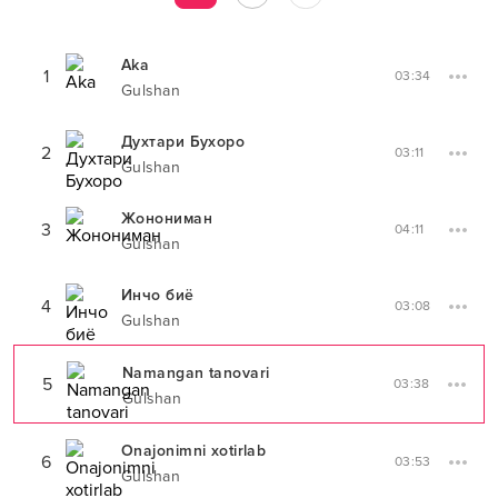
Aka
1
03:34
Gulshan
Духтари Бухоро
2
03:11
Gulshan
Жонониман
3
04:11
Gulshan
Инчо биё
4
03:08
Gulshan
Namangan tanovari
5
03:38
Gulshan
Onajonimni xotirlab
6
03:53
Gulshan