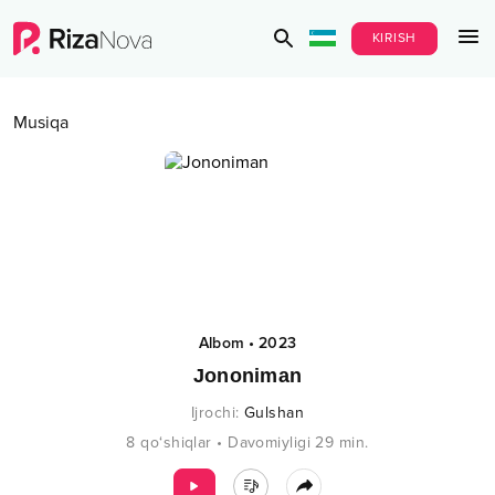
KIRISH
Musiqa
Albom
•
2023
Jononiman
Ijrochi
:
Gulshan
8
qo‘shiqlar
•
Davomiyligi
29
min.