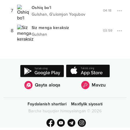
Oshiq bo'l
7
04:18
,
Gulshan
G'ulomjon Yoqubov
Siz menga keraksiz
8
03:59
Gulshan
Qayta aloqa
Mavzu
Foydalanish shartlari
Maxfiylik siyosati
Barcha huquqlar himoyalangan
©
2026