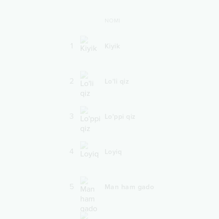
NOMI
1
Kiyik
2
Lo'li qiz
3
Lo'ppi qiz
4
Loyiq
5
Man ham gado