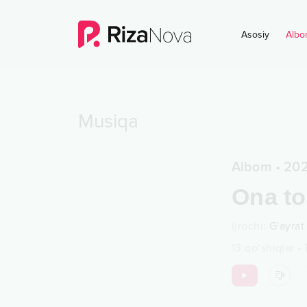
Asosiy
Albo
Musiqa
Albom
•
20
Ona to
Ijrochi
:
G'ayrat
13
qo‘shiqlar
•