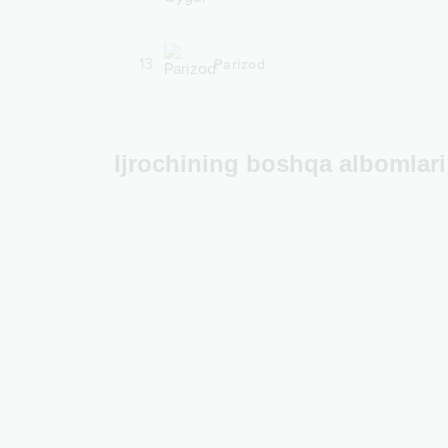
13
Parizod
Ijrochining boshqa albomlari