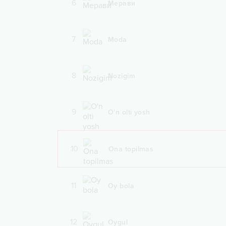
6
Мерави
7
Moda
8
Nozigim
9
O'n olti yosh
10
Ona topilmas
11
Oy bola
12
Oygul