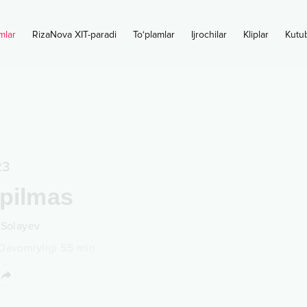
mlar
RizaNova XIT-paradi
To‘plamlar
Ijrochilar
Kliplar
Kutu
23
pilmas
 Solayev
Davomiyligi
55
min.