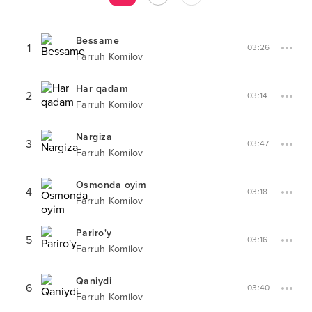
Bessame
1
03:26
Farruh Komilov
Har qadam
2
03:14
Farruh Komilov
Nargiza
3
03:47
Farruh Komilov
Osmonda oyim
4
03:18
Farruh Komilov
Pariro'y
5
03:16
Farruh Komilov
Qaniydi
6
03:40
Farruh Komilov