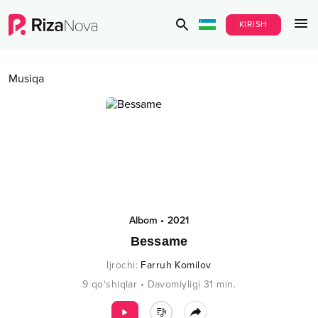
KIRISH
Musiqa
Albom
•
2021
Bessame
Ijrochi
:
Farruh Komilov
9
qo‘shiqlar
•
Davomiyligi
31
min.