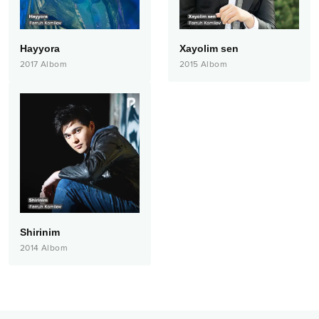
Hayyora
Xayolim sen
2017
Albom
2015
Albom
Shirinim
2014
Albom