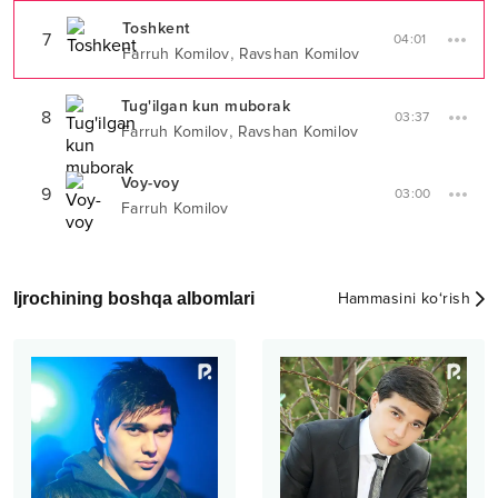
Toshkent
7
04:01
,
Farruh Komilov
Ravshan Komilov
Tug'ilgan kun muborak
8
03:37
,
Farruh Komilov
Ravshan Komilov
Voy-voy
9
03:00
Farruh Komilov
Ijrochining boshqa albomlari
Hammasini ko‘rish