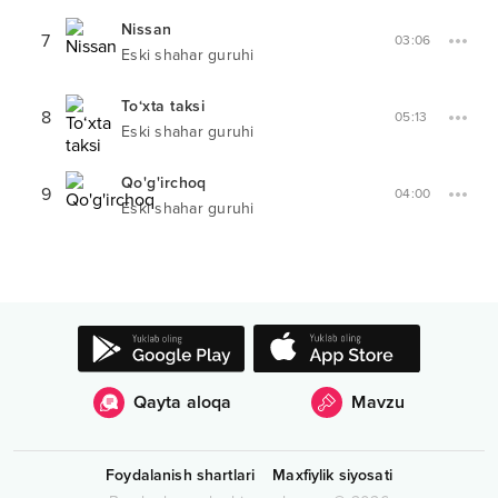
Nissan
7
03:06
Eski shahar guruhi
To‘xta taksi
8
05:13
Eski shahar guruhi
Qo'g'irchoq
9
04:00
Eski shahar guruhi
Qayta aloqa
Mavzu
Foydalanish shartlari
Maxfiylik siyosati