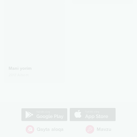
Mani yorim
2017
Albom
Qayta aloqa
Mavzu