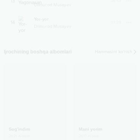
13
05:53
Dilmurod Musayev
Yor-yor
14
03:39
Dilmurod Musayev
Ijrochining boshqa albomlari
Hammasini ko‘rish
Sog'indim
Mani yorim
2021
Albom
2017
Albom