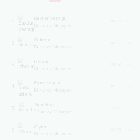
Baxtlar beshigi
1
04:00
Dilmurod Musayev
Gulnora
2
03:17
Dilmurod Musayev
Izhorim
3
04:09
Dilmurod Musayev
Katta ashula
4
06:56
Dilmurod Musayev
Munchoq
5
03:36
Dilmurod Musayev
O'yna
6
03:56
Dilmurod Musayev