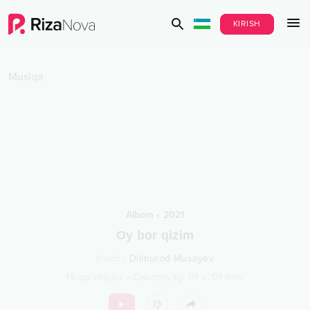
KIRISH
Musiqa
Albom
•
2021
Oy bor qizim
Ijrochi
:
Dilmurod Musayev
14
qo‘shiqlar
•
Davomiyligi
01 s.
01
min.