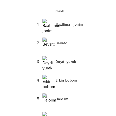
NOMI
1
Baxtliman jonim
2
Bevafo
3
Daydi yurak
4
Erkin bobom
5
Halolim