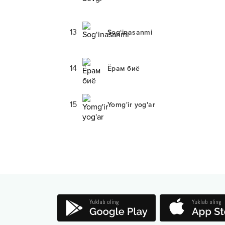
13
Sog‘inasanmi
14
Ёрам биё
15
Yomg'ir yog'ar