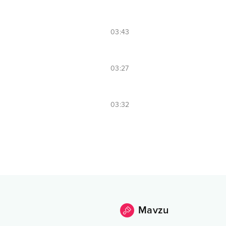
03:43
03:27
03:32
Mavzu