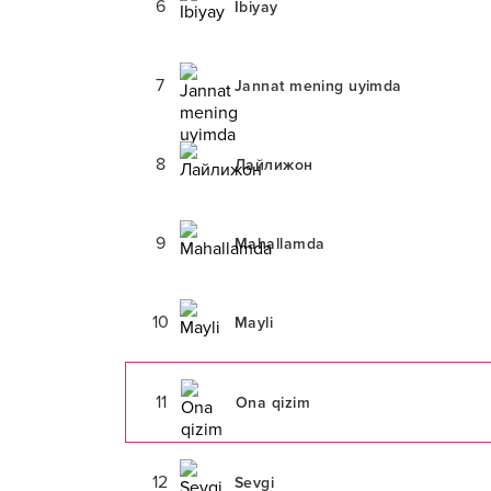
6
Ibiyay
7
Jannat mening uyimda
8
Лайлижон
9
Mahallamda
10
Mayli
11
Ona qizim
12
Sevgi