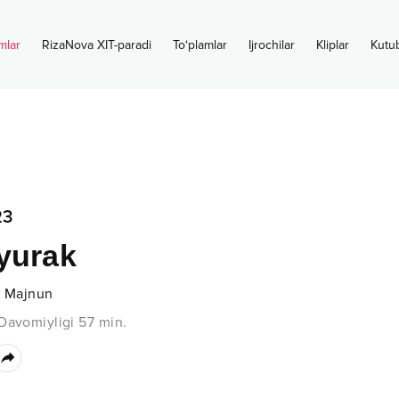
mlar
RizaNova XIT-paradi
To‘plamlar
Ijrochilar
Kliplar
Kutu
23
yurak
a Majnun
Davomiyligi
57
min.