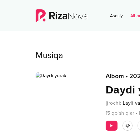
Asosiy
Albo
Musiqa
Albom
•
20
Daydi 
Ijrochi
:
Layli v
15
qo‘shiqlar
•