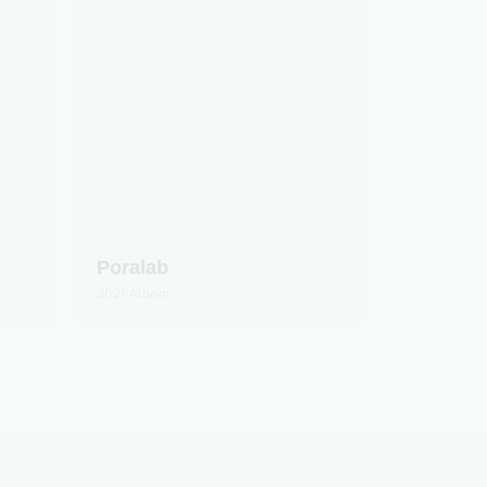
Poralab
2021
Albom