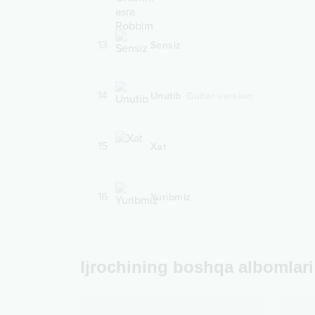
13
Sensiz
14
Unutib
Guitar version
15
Xat
16
Yuribmiz
Ijrochining boshqa albomlari