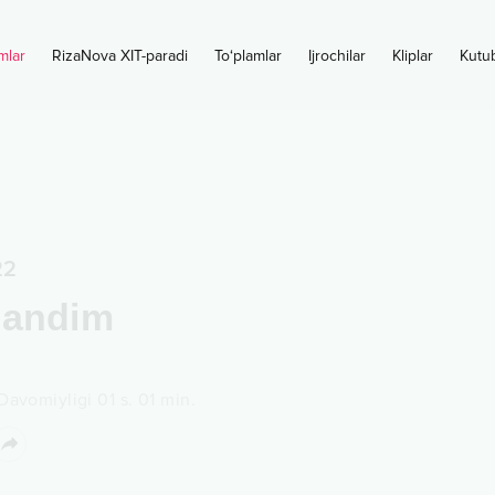
mlar
RizaNova XIT-paradi
To‘plamlar
Ijrochilar
Kliplar
Kutu
22
landim
Davomiyligi
01 s.
01
min.