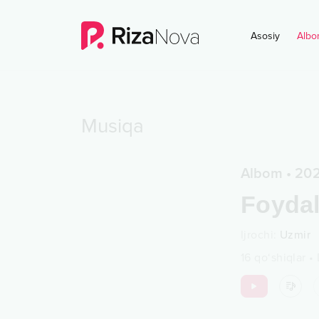
Asosiy
Albo
Musiqa
Albom
•
20
Foyda
Ijrochi
:
Uzmir
16
qo‘shiqlar
•