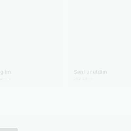
ig'im
Sani unutdim
Albom
2021
Albom