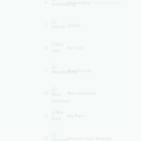
6
Izlamading
Piano version
7
Iztirob
8
Kel layli
9
Malefisenta
10
Men ketaman
11
My Rain
12
Onamni asra Robbim