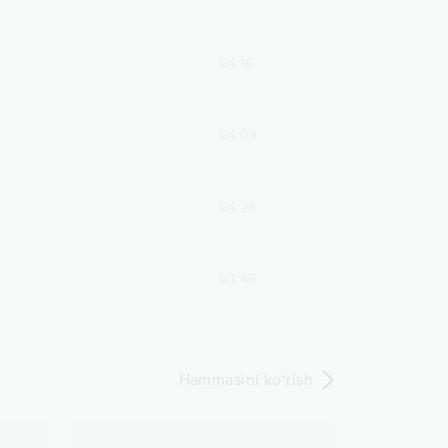
04:16
04:08
04:28
03:45
Hammasini ko‘rish