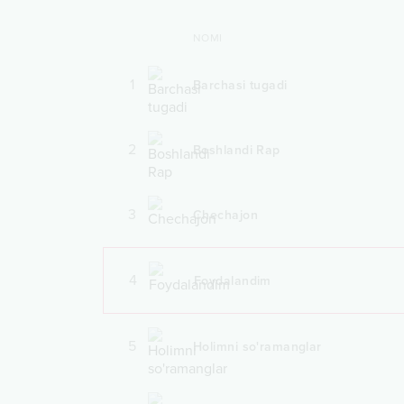
NOMI
1
Barchasi tugadi
2
Boshlandi Rap
3
Chechajon
4
Foydalandim
5
Holimni so'ramanglar