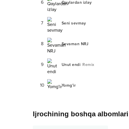
6
Qaylardan izlay
7
Seni sevmay
8
Sevaman NRJ
9
Unut endi
Remix
10
Yomg'ir
Ijrochining boshqa albomlari