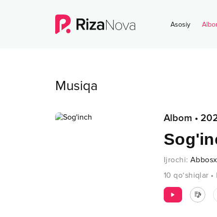
Asosiy
Albo
Musiqa
Albom
•
20
Sog'in
Ijrochi
:
Abbos
10
qo‘shiqlar
•