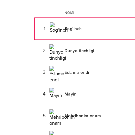
NOMI
1
Sog'inch
2
Dunyo tinchligi
3
Eslama endi
4
Mayin
5
Mehribonim onam