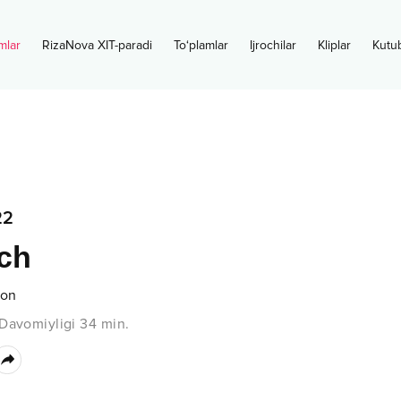
mlar
RizaNova XIT-paradi
To‘plamlar
Ijrochilar
Kliplar
Kutu
22
ch
xon
Davomiyligi
34
min.