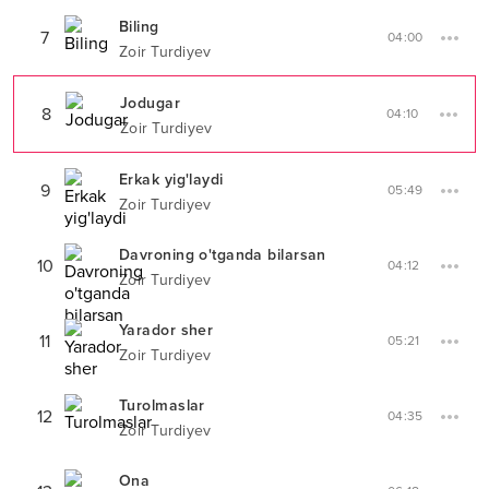
Biling
7
04:00
Zoir Turdiyev
Jodugar
8
04:10
Zoir Turdiyev
Erkak yig'laydi
9
05:49
Zoir Turdiyev
Davroning o'tganda bilarsan
10
04:12
Zoir Turdiyev
Yarador sher
11
05:21
Zoir Turdiyev
Turolmaslar
12
04:35
Zoir Turdiyev
Ona