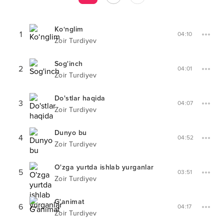
Ko‘nglim
1
04:10
Zoir Turdiyev
Sog'inch
2
04:01
Zoir Turdiyev
Do'stlar haqida
3
04:07
Zoir Turdiyev
Dunyo bu
4
04:52
Zoir Turdiyev
O'zga yurtda ishlab yurganlar
5
03:51
Zoir Turdiyev
G'animat
6
04:17
Zoir Turdiyev