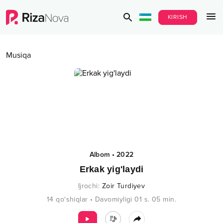
KIRISH
Musiqa
Albom
•
2022
Erkak yig'laydi
Ijrochi
:
Zoir Turdiyev
14
qo‘shiqlar
•
Davomiyligi
01 s.
05
min.