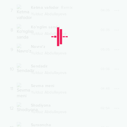
Ketma vafodor
Remix
7
04:05
Yulduz Abdullayeva
Ko'nglim sanda
8
03:35
Yulduz Abdullayeva
Navro'z
9
05:05
Yulduz Abdullayeva
Sendadir
10
03:06
Yulduz Abdullayeva
Sevma meni
11
04:48
Yulduz Abdullayeva
Shodiyona
12
02:54
Yulduz Abdullayeva
Surxoncha