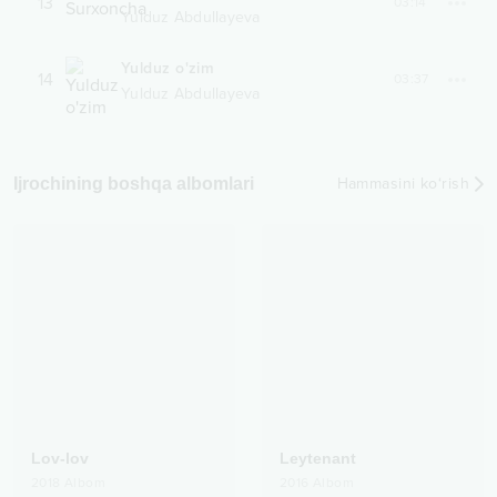
13
03:14
Yulduz Abdullayeva
Yulduz o'zim
14
03:37
Yulduz Abdullayeva
Ijrochining boshqa albomlari
Hammasini ko‘rish
Lov-lov
Leytenant
2018
Albom
2016
Albom