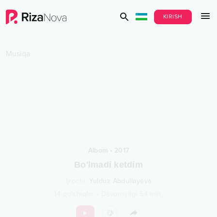
KIRISH
Musiqa
Albom
•
2017
Bo'lmadi ketdim
Ijrochi
:
Yulduz Abdullayeva
14
qo‘shiqlar
•
Davomiyligi
54
min.