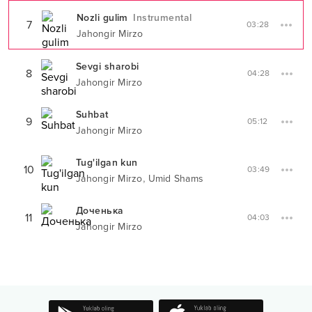
Nozli gulim
Instrumental
7
03:28
Jahongir Mirzo
Sevgi sharobi
8
04:28
Jahongir Mirzo
Suhbat
9
05:12
Jahongir Mirzo
Tug'ilgan kun
10
03:49
,
Jahongir Mirzo
Umid Shams
Доченька
11
04:03
Jahongir Mirzo