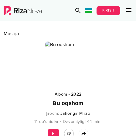
KIRISH
Musiqa
Albom
•
2022
Bu oqshom
Ijrochi
:
Jahongir Mirzo
11
qo‘shiqlar
•
Davomiyligi
44
min.