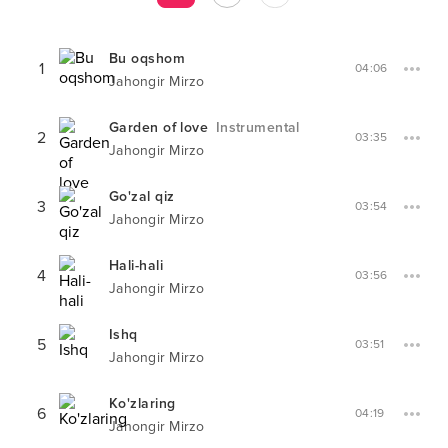
Bu oqshom
1
04:06
Jahongir Mirzo
Garden of love
Instrumental
2
03:35
Jahongir Mirzo
Go'zal qiz
3
03:54
Jahongir Mirzo
Hali-hali
4
03:56
Jahongir Mirzo
Ishq
5
03:51
Jahongir Mirzo
Ko'zlaring
6
04:19
Jahongir Mirzo