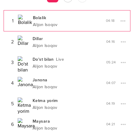
Bolalik
1
04:18
Alijon Isoqov
Dillar
2
04:16
Alijon Isoqov
Do'st bilan
Live
3
05:24
Alijon Isoqov
Janona
4
04:07
Alijon Isoqov
Ketma yorim
5
04:19
Alijon Isoqov
Maysara
6
04:21
Alijon Isoqov