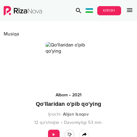
KIRISH
Musiqa
Albom
•
2021
Qo'llaridan o'pib qo'ying
Ijrochi
:
Alijon Isoqov
12
qo‘shiqlar
•
Davomiyligi
53
min.