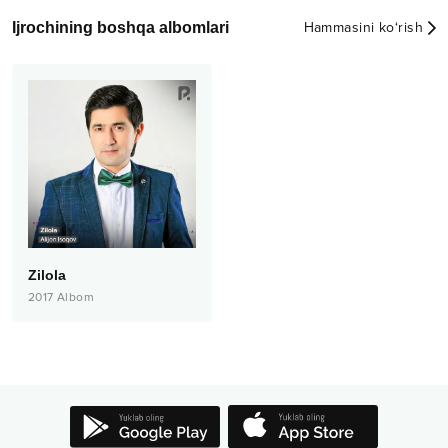
Ijrochining boshqa albomlari
Hammasini ko‘rish
Zilola
2017
Albom