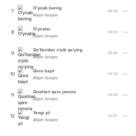
O'ynab bering
7
04:09
Alijon Isoqov
O'ynatar
8
04:00
Alijon Isoqov
Qo'llaridan o'pib qo'ying
9
05:40
Alijon Isoqov
Qora bayir
10
04:35
Alijon Isoqov
Qoshlari qaro janona
11
04:04
Alijon Isoqov
Yangi yil
12
03:57
Alijon Isoqov