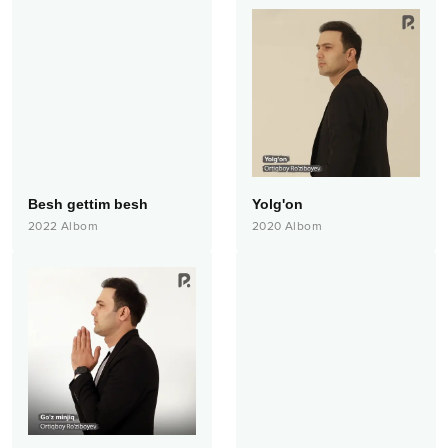
Besh gettim besh
Yolg'on
2022
Albom
2020
Albom