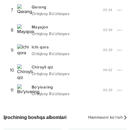
Qarang
7
03:24
Ortiqboy Ro'ziboyev
Mayajon
8
03:39
Ortiqboy Ro'ziboyev
Ichi qora
9
03:29
Ortiqboy Ro'ziboyev
Chiroyli qiz
10
04:02
Ortiqboy Ro'ziboyev
Bo'yivaring
11
03:29
Ortiqboy Ro'ziboyev
Ijrochining boshqa albomlari
Hammasini ko‘rish