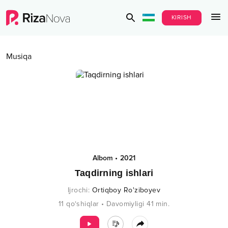
KIRISH
Musiqa
Albom
•
2021
Taqdirning ishlari
Ijrochi
:
Ortiqboy Ro'ziboyev
11
qo‘shiqlar
•
Davomiyligi
41
min.