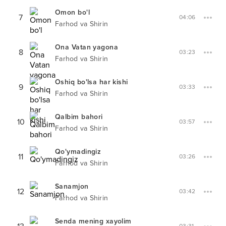
Omon bo'l
7
04:06
Farhod va Shirin
Ona Vatan yagona
8
03:23
Farhod va Shirin
Oshiq bo'lsa har kishi
9
03:33
Farhod va Shirin
Qalbim bahori
10
03:57
Farhod va Shirin
Qo'ymadingiz
11
03:26
Farhod va Shirin
Sanamjon
12
03:42
Farhod va Shirin
Senda mening xayolim