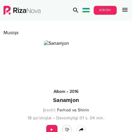
KIRISH
Musiqa
Albom
•
2016
Sanamjon
Ijrochi
:
Farhod va Shirin
18
qo‘shiqlar
•
Davomiyligi
01 s.
04
min.