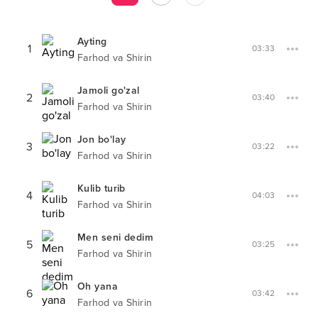
Ayting
1
03:33
Farhod va Shirin
Jamoli go'zal
2
03:40
Farhod va Shirin
Jon bo'lay
3
03:22
Farhod va Shirin
Kulib turib
4
04:03
Farhod va Shirin
Men seni dedim
5
03:25
Farhod va Shirin
Oh yana
6
03:42
Farhod va Shirin