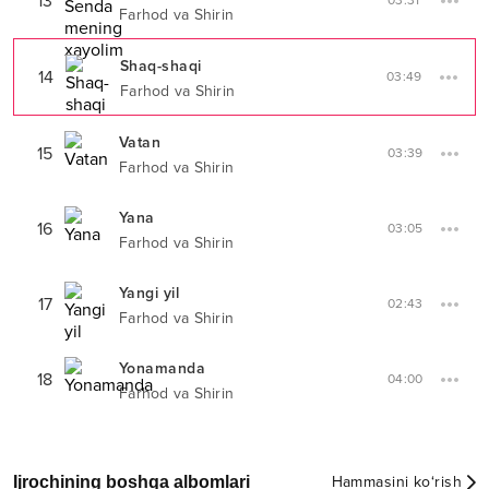
13
03:31
Farhod va Shirin
Shaq-shaqi
14
03:49
Farhod va Shirin
Vatan
15
03:39
Farhod va Shirin
Yana
16
03:05
Farhod va Shirin
Yangi yil
17
02:43
Farhod va Shirin
Yonamanda
18
04:00
Farhod va Shirin
Ijrochining boshqa albomlari
Hammasini ko‘rish