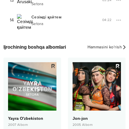
13
03:24
Setora
Сезімді қайтем
14
04:22
Setora
Ijrochining boshqa albomlari
Hammasini ko‘rish
Yayra O'zbekiston
Jon-jon
2007
Albom
2005
Albom