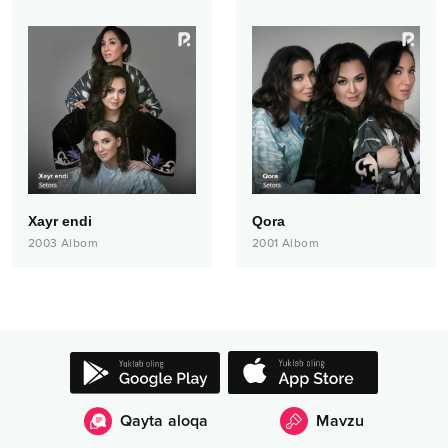
Xayr endi
Qora
2003
Albom
2001
Albom
Qayta aloqa
Mavzu