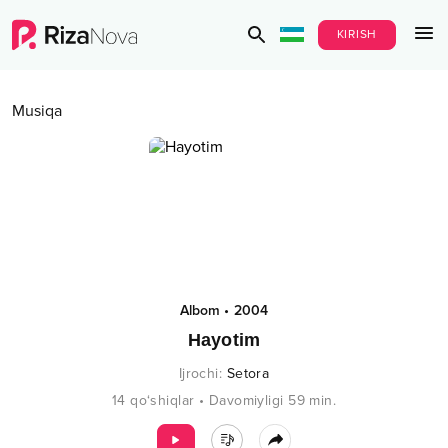
KIRISH
Musiqa
Albom
•
2004
Hayotim
Ijrochi
:
Setora
14
qo‘shiqlar
•
Davomiyligi
59
min.