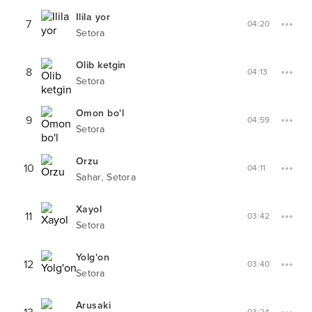
Ilila yor
7
04:20
Setora
Olib ketgin
8
04:13
Setora
Omon bo'l
9
04:59
Setora
Orzu
10
04:11
,
Sahar
Setora
Xayol
11
03:42
Setora
Yolg'on
12
03:40
Setora
Arusaki