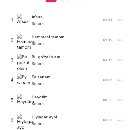
Afsus
1
04:34
Setora
Hammasi tamom
2
04:49
Setora
Bu go'zal olam
3
03:47
Setora
Ey sanam
4
04:06
Setora
Hayotim
5
05:15
Setora
Hiylagar ayol
6
04:28
Setora