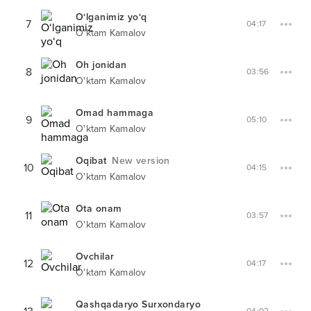
O‘lganimiz yo‘q
7
04:17
O'ktam Kamalov
Oh jonidan
8
03:56
O'ktam Kamalov
Omad hammaga
9
05:10
O'ktam Kamalov
Oqibat
New version
10
04:15
O'ktam Kamalov
Ota onam
11
03:57
O'ktam Kamalov
Ovchilar
12
04:17
O'ktam Kamalov
Qashqadaryo Surxondaryo