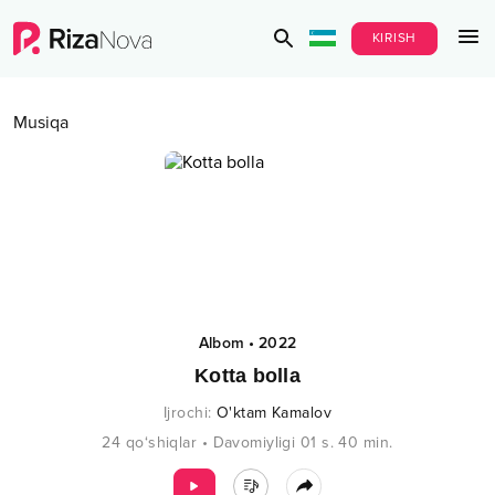
KIRISH
Musiqa
Albom
•
2022
Kotta bolla
Ijrochi
:
O'ktam Kamalov
24
qo‘shiqlar
•
Davomiyligi
01 s.
40
min.