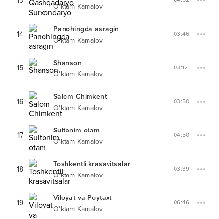
13
04:02
O'ktam Kamalov
Panohingda asragin
14
03:46
O'ktam Kamalov
Shanson
15
03:12
O'ktam Kamalov
Salom Chimkent
16
03:50
O'ktam Kamalov
Sultonim otam
17
04:50
O'ktam Kamalov
Toshkentli krasavitsalar
18
03:39
O'ktam Kamalov
Viloyat va Poytaxt
19
06:46
O'ktam Kamalov