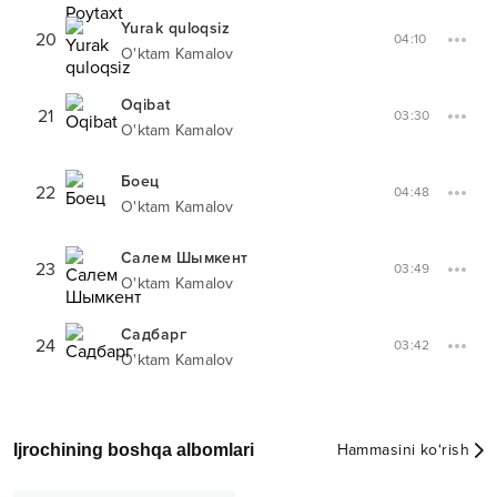
Yurak quloqsiz
20
04:10
O'ktam Kamalov
Oqibat
21
03:30
O'ktam Kamalov
Боец
22
04:48
O'ktam Kamalov
Салем Шымкент
23
03:49
O'ktam Kamalov
Садбарг
24
03:42
O'ktam Kamalov
Ijrochining boshqa albomlari
Hammasini ko‘rish