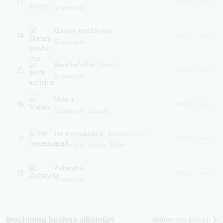
13
03:06
Shaxriyor
Qalam qoshli yor
14
03:13
Shaxriyor
Seni ko'rdim
Remix
15
04:30
Shaxriyor
Vatan
16
04:20
,
Shaxriyor
Ziyoda
Не передавай
Soundtrack
17
04:20
,
,
Shaxriyor
Saida
Daler
Zubayda
18
03:02
Shaxriyor
Ijrochining boshqa albomlari
Hammasini ko‘rish