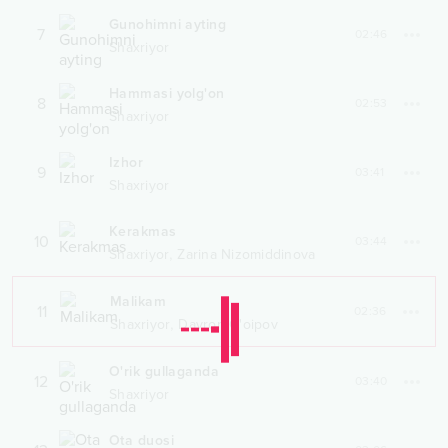
Gunohimni ayting
7
02:46
Shaxriyor
Hammasi yolg'on
8
02:53
Shaxriyor
Izhor
9
03:41
Shaxriyor
Kerakmas
10
03:44
,
Shaxriyor
Zarina Nizomiddinova
Malikam
11
02:36
,
Shaxriyor
Davron G'oipov
O'rik gullaganda
12
03:40
Shaxriyor
Ota duosi