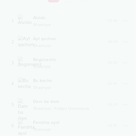
Alvido
1
03:45
Shaxriyor
Ayt qachon
2
05:38
Shaxriyor
Begonamiz
3
03:52
Shaxriyor
Bu kecha
4
03:14
Shaxriyor
Dam ba dam
5
03:35
,
Shaxriyor
Yulduz Usmonova
Farishta ayol
6
03:16
Shaxriyor