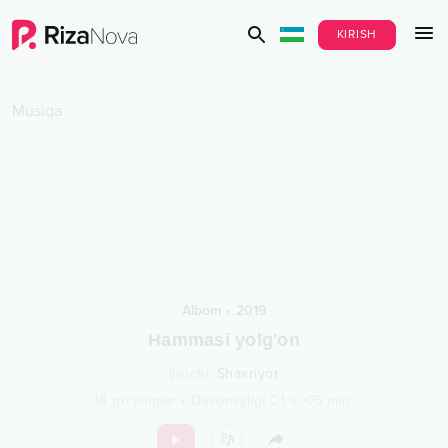
KIRISH
Musiqa
Albom
•
2019
Hammasi yolg'on
Ijrochi
:
Shaxriyor
18
qo‘shiqlar
•
Davomiyligi
01 s.
05
min.