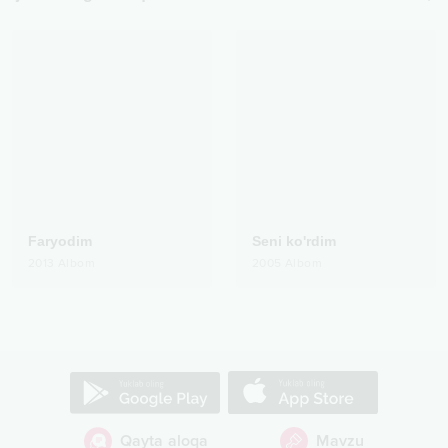
Faryodim
Seni ko'rdim
2013
Albom
2005
Albom
Qayta aloqa
Mavzu