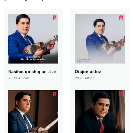
Nasihat qo‘shiqlar
Live
Otajon ustoz
2020
Albom
2020
Albom