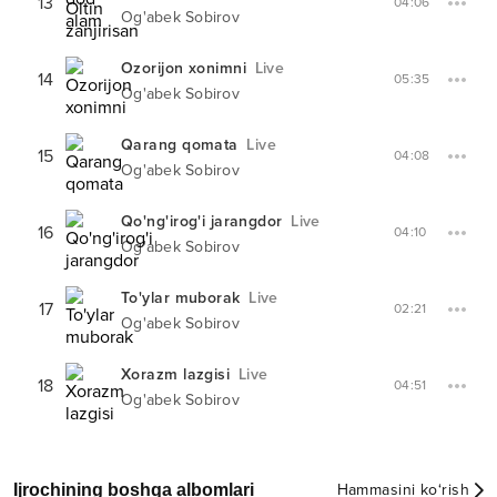
13
04:06
Og'abek Sobirov
Ozorijon xonimni
Live
14
05:35
Og'abek Sobirov
Qarang qomata
Live
15
04:08
Og'abek Sobirov
Qo'ng'irog'i jarangdor
Live
16
04:10
Og'abek Sobirov
To'ylar muborak
Live
17
02:21
Og'abek Sobirov
Xorazm lazgisi
Live
18
04:51
Og'abek Sobirov
Ijrochining boshqa albomlari
Hammasini ko‘rish