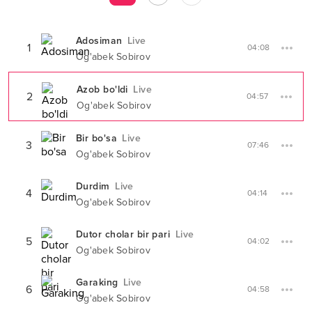
Adosiman
Live
1
04:08
Og'abek Sobirov
Azob bo'ldi
Live
2
04:57
Og'abek Sobirov
Bir bo'sa
Live
3
07:46
Og'abek Sobirov
Durdim
Live
4
04:14
Og'abek Sobirov
Dutor cholar bir pari
Live
5
04:02
Og'abek Sobirov
Garaking
Live
6
04:58
Og'abek Sobirov