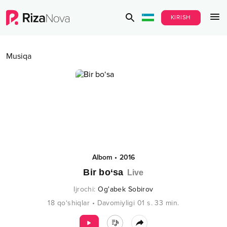
KIRISH
Musiqa
Albom
•
2016
Bir bo‘sa
Live
Ijrochi
:
Og'abek Sobirov
18
qo‘shiqlar
•
Davomiyligi
01 s.
33
min.