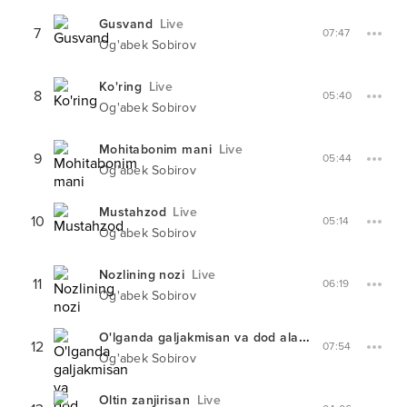
Gusvand
Live
7
07:47
Og'abek Sobirov
Ko'ring
Live
8
05:40
Og'abek Sobirov
Mohitabonim mani
Live
9
05:44
Og'abek Sobirov
Mustahzod
Live
10
05:14
Og'abek Sobirov
Nozlining nozi
Live
11
06:19
Og'abek Sobirov
O'lganda galjakmisan va dod alam
Live
12
07:54
Og'abek Sobirov
Oltin zanjirisan
Live