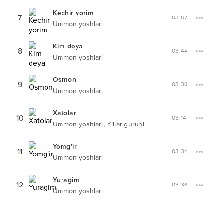
Kechir yorim
7
03:02
Ummon yoshlari
Kim deya
8
03:44
Ummon yoshlari
Osmon
9
03:30
Ummon yoshlari
Xatolar
10
03:14
,
Ummon yoshlari
Yillar guruhi
Yomg'ir
11
03:34
Ummon yoshlari
Yuragim
12
03:36
Ummon yoshlari