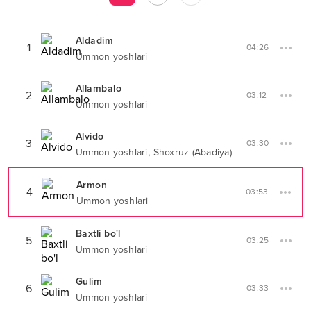
Aldadim
1
04:26
Ummon yoshlari
Allambalo
2
03:12
Ummon yoshlari
Alvido
3
03:30
,
Ummon yoshlari
Shoxruz (Abadiya)
Armon
4
03:53
Ummon yoshlari
Baxtli bo'l
5
03:25
Ummon yoshlari
Gulim
6
03:33
Ummon yoshlari