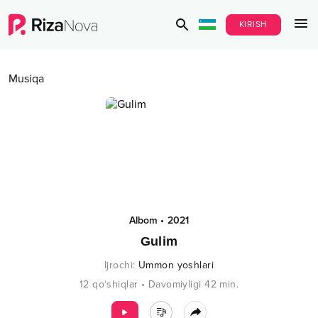
KIRISH
Musiqa
Albom
•
2021
Gulim
Ijrochi
:
Ummon yoshlari
12
qo‘shiqlar
•
Davomiyligi
42
min.