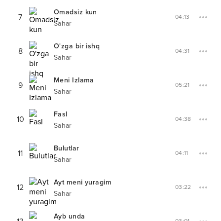
Omadsiz kun
7
04:13
Sahar
O'zga bir ishq
8
04:31
Sahar
Meni Izlama
9
05:21
Sahar
Fasl
10
04:38
Sahar
Bulutlar
11
04:11
Sahar
Ayt meni yuragim
12
03:22
Sahar
Ayb unda