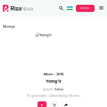
KIRISH
Musiqa
Albom
•
2016
Yomg'ir
Ijrochi
:
Sahar
13
qo‘shiqlar
•
Davomiyligi
56
min.