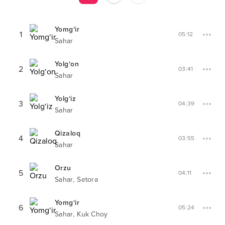
Yomg‘ir
1
05:12
Sahar
Yolg‘on
2
03:41
Sahar
Yolg‘iz
3
04:39
Sahar
Qizaloq
4
03:55
Sahar
Orzu
5
04:11
,
Sahar
Setora
Yomg‘ir
6
05:24
,
Sahar
Kuk Choy