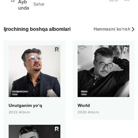
13
03:01
Sahar
Ijrochining boshqa albomlari
Hammasini ko‘rish
Unutganim yo‘q
World
2022
Albom
2020
Albom