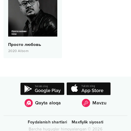
Просто любовь
2020
Albom
Qayta aloqa
Mavzu
Foydalanish shartlari
Maxfiylik siyosati
Barcha huquqlar himoyalangan
©
2026