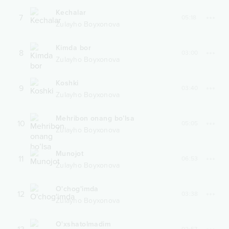
Kechalar
7
05:18
Zulayho Boyxonova
Kimda bor
8
03:00
Zulayho Boyxonova
Koshki
9
03:40
Zulayho Boyxonova
Mehribon onang bo’lsa
10
05:05
Zulayho Boyxonova
Munojot
11
06:53
Zulayho Boyxonova
O'chog'imda
12
03:38
Zulayho Boyxonova
O'xshatolmadim