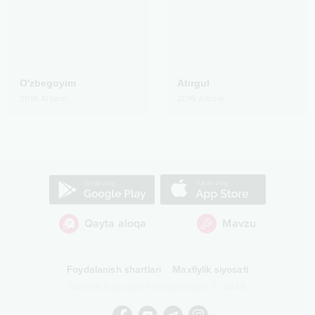
O'zbegoyim
Atirgul
2018
Albom
2016
Albom
Qayta aloqa
Mavzu
Foydalanish shartlari
Maxfiylik siyosati
Barcha huquqlar himoyalangan
©
2026