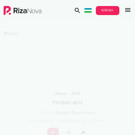
KIRISH
Musiqa
Albom
•
2014
Yordan aziz
Ijrochi
:
Zulayho Boyxonova
19
qo‘shiqlar
•
Davomiyligi
01 s.
10
min.