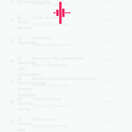
13
02:57
Zulayho Boyxonova
O'zim sevdim
14
02:43
Zulayho Boyxonova
Qiynaysiz
15
03:29
Zulayho Boyxonova
Sevaman deb aytolmadim
16
03:51
Zulayho Boyxonova
Sevolmayman sendan boshqani
17
03:09
Zulayho Boyxonova
Tashlab keling
18
02:44
Zulayho Boyxonova
Yordan aziz
19
03:30
Zulayho Boyxonova