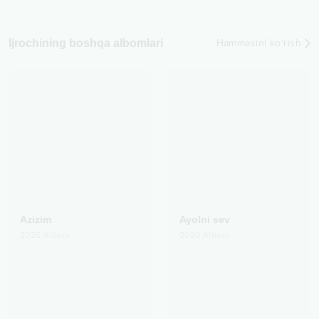
Ijrochining boshqa albomlari
Hammasini ko‘rish
Azizim
Ayolni sev
2025
Albom
2020
Albom