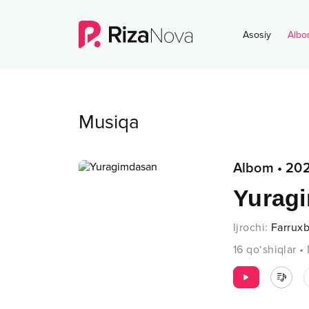
Asosiy
Albo
Musiqa
Albom
•
202
Yurag
Ijrochi
:
Farrux
16
qo‘shiqlar
•