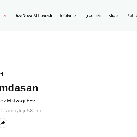
mlar
RizaNova XIT-paradi
To‘plamlar
Ijrochilar
Kliplar
Kutu
1
imdasan
bek Matyoqubov
Davomiyligi
58
min.