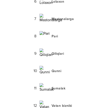
6
Lolaxon
7
Mastonalarga
8
Pari
9
Qiliqlari
10
Qunni
11
Sumalak
12
Vatan bizniki