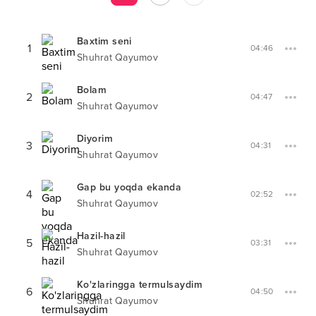
Baxtim seni
1
04:46
Shuhrat Qayumov
Bolam
2
04:47
Shuhrat Qayumov
Diyorim
3
04:31
Shuhrat Qayumov
Gap bu yoqda ekanda
4
02:52
Shuhrat Qayumov
Hazil-hazil
5
03:31
Shuhrat Qayumov
Ko'zlaringga termulsaydim
6
04:50
Shuhrat Qayumov