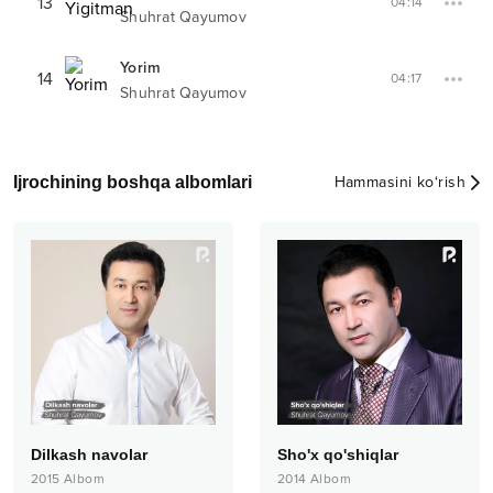
13
04:14
Shuhrat Qayumov
Yorim
14
04:17
Shuhrat Qayumov
Ijrochining boshqa albomlari
Hammasini ko‘rish
Dilkash navolar
Sho'x qo'shiqlar
2015
Albom
2014
Albom