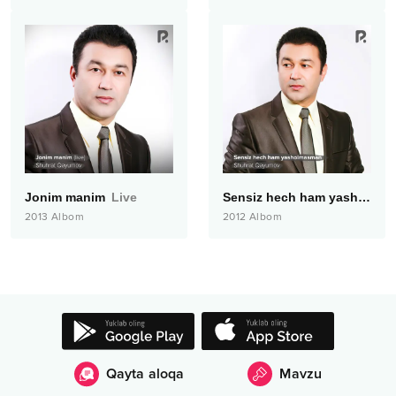
Jonim manim
Live
Sensiz hech ham yasholmasman
2013
Albom
2012
Albom
Qayta aloqa
Mavzu