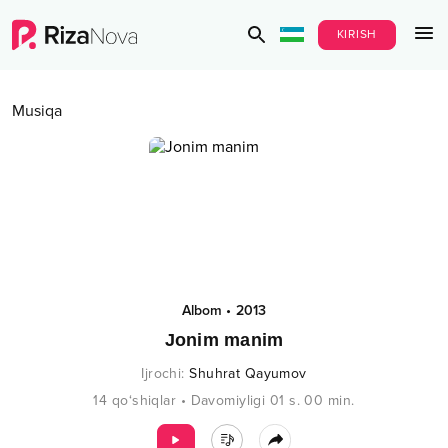
KIRISH
Musiqa
Albom
•
2013
Jonim manim
Ijrochi
:
Shuhrat Qayumov
14
qo‘shiqlar
•
Davomiyligi
01 s.
00
min.